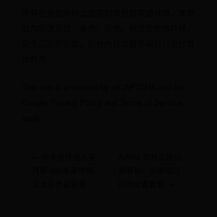
所有在這個網站上出現的角色都超過18歲。本網
站內容涉及性、暴力、恐怖。請注意使用時間，
避免沉迷於遊戲。部分內容或服務需另行支付其
他費用。
This site is protected by reCAPTCHA and the
Google Privacy Policy and Terms of Service
apply.
← 中老合作进入蜜
Adobe 软件正版价
月期 600多家中资
格解析：从单项订
企业在老挝投资
阅到全套套餐 →