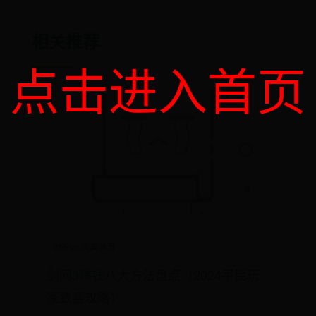
相关推荐
点击进入首页
365wm完美体育
剑网3赚钱八大方法盘点（2024平民玩
家致富攻略）