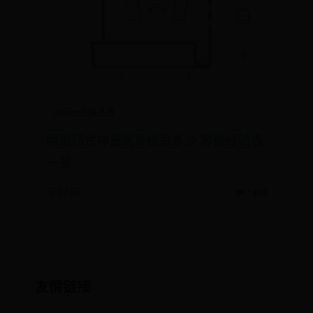
365wm完美体育
阴阳师式神最高等级是多少 等级经验表
一览
📅 07-08
👁️ 1440
友情链接