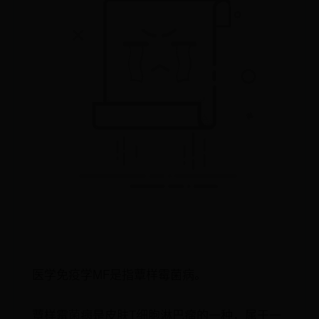
医学免疫学MF是指蕈样霉菌病。
蕈样霉菌病是皮肤T细胞淋巴瘤的一种，属于一