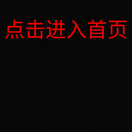
点击进入首页
365赢了不让提款
黄颈亚马逊鹦鹉,黄颈亚马逊鹦鹉价格、
黄颈亚马逊鹦鹉多少钱一只、黄颈亚马
逊鹦鹉好养吗
📅 06-28
👁️ 4494