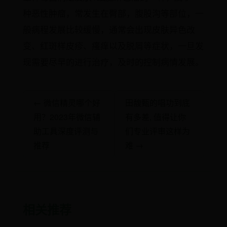
种恶性肿瘤，常发生在臀部，腹股沟等部位，一
般病程发展比较缓慢，通常会出现皮肤异色改
变、红斑样皮疹、瘙痒以及脱屑等症状，一旦发
现需要尽早的进行治疗，及时的控制病情发展。
← 微信精灵哪个好
田馥甄的唱功到底
用？2023年微信辅
有多差, 值得让你
助工具深度评测与
们专业评审这样为
推荐
难 →
相关推荐