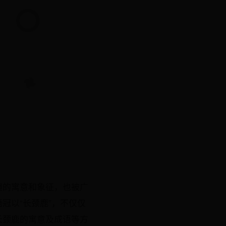
趣的寓意和象征，也被广
冠以“长颈鹿”，不仅仅
长颈鹿的寓意及成语等方