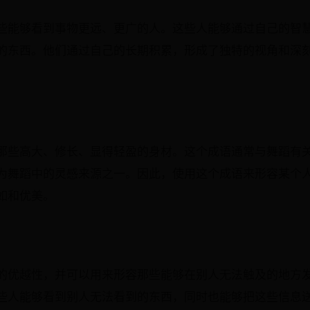
些能够看到事物更远、更广的人。这些人能够通过自己的智
的东西。他们通过自己的长期积累，形成了独特的视角和深
那些高大、修长、显得轻盈的身材。这个成语通常与舞蹈有
为舞蹈中的灵感来源之一。因此，使用这个成语来形容某个
如和优美。
的优越性，并可以用来形容那些能够在别人无法触及的地方
些人能够看到别人无法看到的东西，同时也能够把这些信息