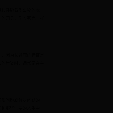
慧和经验看到事物的本
刻的洞见，像长颈鹿一样
关，因为长颈鹿的特征是
人的舞姿时，通常是在夸
发现问题或解决问题的
送到那些需要的人手中，