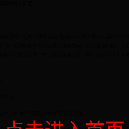
问题并解决问题。
美的动物，它的长脖子让我们能够从中得到很多有趣的启示
人们对长颈鹿的尊重和追求，也表达着人们对自身的期许和
卓越和追求高度的心态，就会像长颈鹿一样，不断地进化和
义
义包括：。
鹿因为长颈而显得高雅，成为高贵的象征。