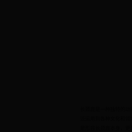
长颈鹿是一种独特的动
泛运用到各种文化和领
是形容长颈鹿本身，更