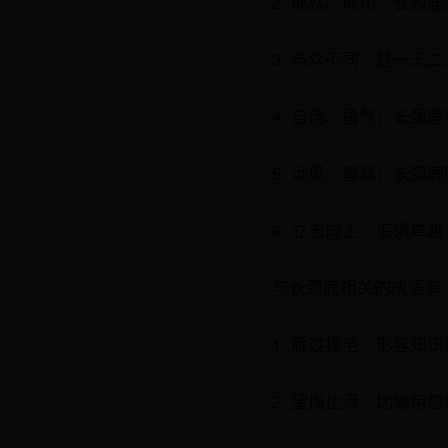
2. 成就、成功：长
3. 与众不同、独一
4. 自信、勇气：长
5. 远见、智慧：长
6. 立志向上、追求
与长颈鹿相关的成语有
1. 雁过拔毛：形容知
2. 望梅止渴：比喻用