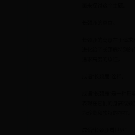
面来探讨这个主题。
长颈鹿的寓意。
长颈鹿的寓意在于追求
进化给了长颈鹿特别的
追求高度的象征。
成语“长颈鹿”诠释。
成语“长颈鹿”是一种
表现在它们的身高或颈
为珍贵和独特的存在。
成语“长颈鹿看世界”