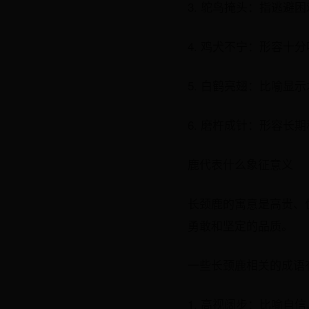
3. 鸵鸟掩头：指逃避
4. 鸡犬不宁：形容十
5. 白鹤亮翅：比喻显
6. 磨杵成针：形容
鹿代表什么象征意义
长颈鹿的寓意是高贵、
勇敢和坚定的品质。
一些长颈鹿相关的成语
1. 高视阔步：比喻自