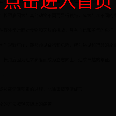
点击进入首页
颈鹿因为颈长而被赋予追求高度的含义，象征成功和成就。
无二：长颈鹿因为与其他动物不同而显得独特，成为与众不同的
颈鹿在野外常常面对食物和天敌的挑战，具有自信和勇气的象征
颈鹿因为视野广阔，能够预见食物和危险，成为远见和智慧的象
卓越：长颈鹿因为追求高度而成为立志向上、追求卓越的象征。
：。
识或技能渐渐积累的过程，比喻事情逐渐成形。
想象的方法减轻实际上的痛苦。