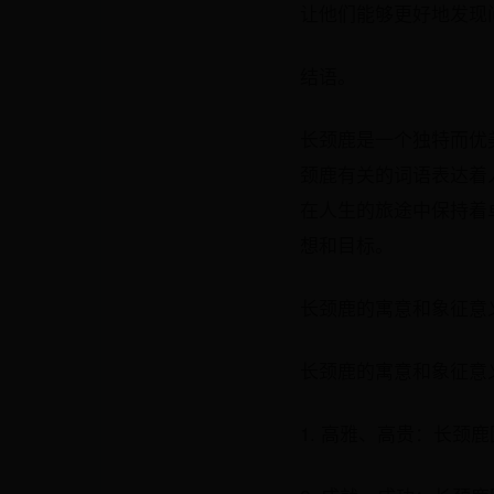
让他们能够更好地发现
结语。
长颈鹿是一个独特而优
颈鹿有关的词语表达着
在人生的旅途中保持着
想和目标。
长颈鹿的寓意和象征意
长颈鹿的寓意和象征意
1. 高雅、高贵：长颈