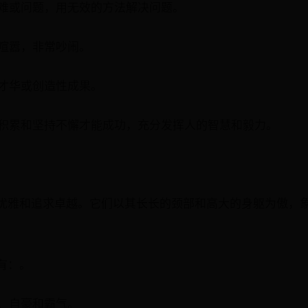
困难或问题，用无效的方法解决问题。
分喧嚣，非常吵闹。
示才华或创造性成果。
长期积累和坚持不懈才能成功，充分发挥人的智慧和毅力。
优雅和追求卓越。它们以其长长的颈部和高大的身躯为傲，
有：。
信、自豪和霸气。