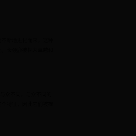
而不断地进化而来。这种
此，长颈鹿被视为卓越和
体与众不同，与众不同的
这个特征，因此它们被视