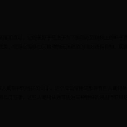
高度和卓越。它的长脖子是由于为了能够吃到树枝上的叶子
优势，使得它能够在其他动物无法触及的地方获得食物。因
形容人或事物的特征的词语。这个成语常用来形容有些人或物
部长度方面。这些人或物体通常因为某种特殊的原因而获得