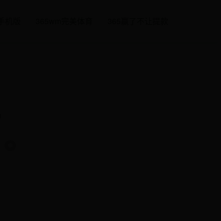
载手机版
365wm完美体育
365赢了不让提款
0