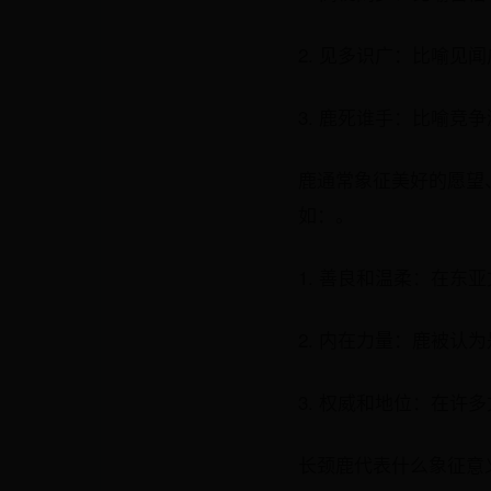
2. 见多识广：比喻见
3. 鹿死谁手：比喻竞
鹿通常象征美好的愿望
如：。
1. 善良和温柔：在东
2. 内在力量：鹿被
3. 权威和地位：在许
长颈鹿代表什么象征意