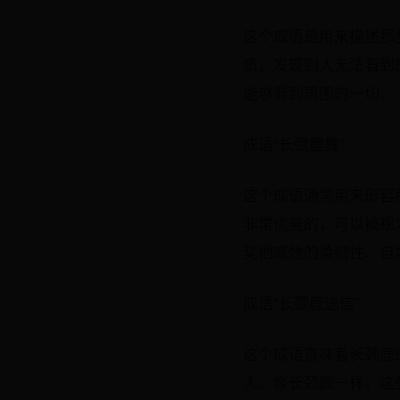
这个成语是用来描述那
质，发现别人无法看到
能够看到周围的一切。
成语“长颈鹿舞”
这个成语通常用来形容
非常优美的，可以被视
奖他或她的柔韧性、自
成语“长颈鹿送信”
这个成语意味着长颈鹿
人。像长颈鹿一样，这