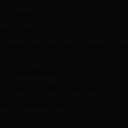
闻广博、经验丰富。
争激烈，胜负难分。
、灵敏的直觉、善良、卓越、敏捷、快乐和自由等。它们还
亚文化中，鹿是温顺和美德的象征。
认为是一种敏锐、强壮和有能力应对任何挑战的动物。
多文化中，鹿是尊贵和有权力的象征。
义