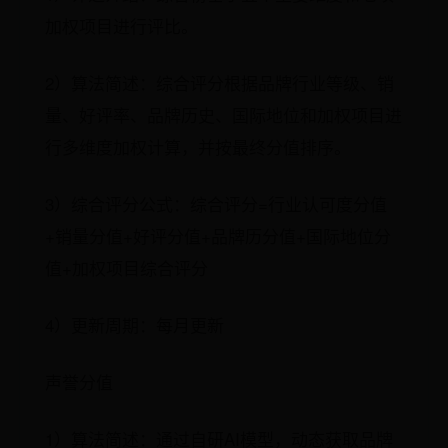
加权项目进行评比。
2）算法简述：综合评分根据品牌行业等级、销
量、好评率、品牌历史、国际地位和加权项目进
行多维度加权计算，并按最终分值排序。
3）综合评分公式：综合评分=行业认可度分值
+销量分值+好评分值+品牌历分值+国际地位分
值+加权项目综合评分
4）更新周期：每月更新
声誉分值
1）算法简述：通过自研AI模型，动态获取品牌