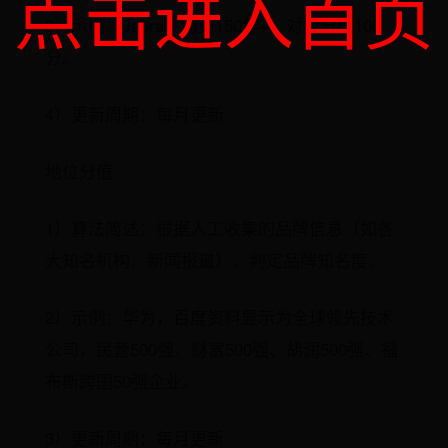
点击进入首页
3）示例：Jabra，历史150年+，对应分值100
分。
4）更新周期：每月更新
地位分值
1）算法简述：根据人工收集的品牌信息（如各
大知名机构、新闻报道），判定品牌知名度。
2）示例：华为，百度资料显示为全球领先技术
公司，民营500强、财富500强、胡润500强、福
布斯跨国50强企业。
3）更新周期：每月更新