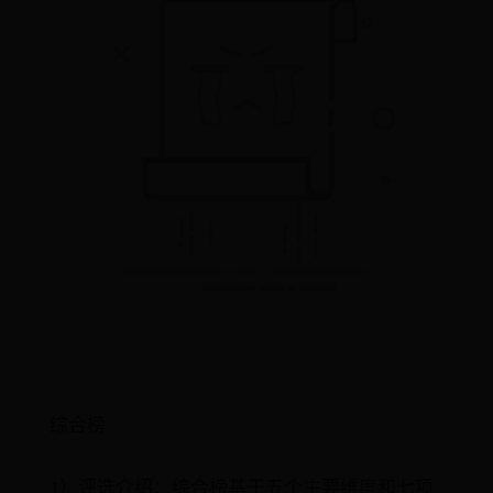
综合榜
1）评选介绍：综合榜基于五个主要维度和七项