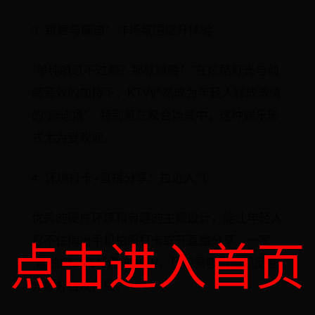
3. 跳舞与蹦迪：炸场氛围提升体验
“单纯唱歌不过瘾？那就跳舞！”在炫酷灯光与动
感音效的加持下，KTV俨然成为年轻人释放激情
的“蹦迪场”。特别是在聚会场景中，这种娱乐形
式尤为受欢迎。
4. 环境打卡+直播分享：拉近人气
优秀的硬件环境和有趣的主题设计，能让年轻人
点击进入首页
忍不住掏出手机拍照打卡或开直播分享。一家
“能拍照、有特色”的KTV，更容易吸引他们反复
光顾并自发传播。