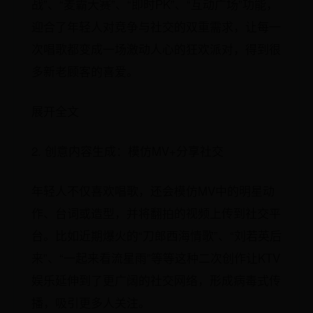
战”、“麦霸大赛”、“即时PK”、“互动广场”功能，
迎合了年轻人对竞争与社交的双重需求，让每一
次唱歌都变成一场激动人心的狂欢派对，得到很
多新老顾客的喜爱。
展开全文
2. 创意内容生成：模仿MV+分享社交
年轻人不仅喜欢唱歌，还会模仿MV中的明星动
作、台词或造型，并将翻拍的视频上传到社交平
台。比如近期爆火的“刀郎西海情歌”、“刘若英后
来”、“一起来看流星雨”等等这种二次创作让KTV
娱乐延伸到了更广阔的社交网络，形成病毒式传
播，吸引更多人关注。