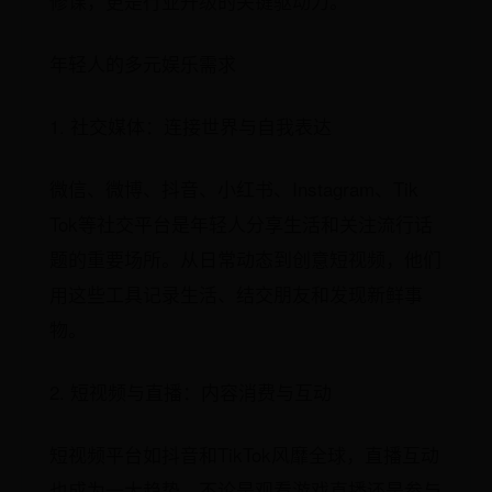
修课，更是行业升级的关键驱动力。
年轻人的多元娱乐需求
1. 社交媒体：连接世界与自我表达
微信、微博、抖音、小红书、Instagram、Tik
Tok等社交平台是年轻人分享生活和关注流行话
题的重要场所。从日常动态到创意短视频，他们
用这些工具记录生活、结交朋友和发现新鲜事
物。
2. 短视频与直播：内容消费与互动
短视频平台如抖音和TikTok风靡全球，直播互动
也成为一大趋势。不论是观看游戏直播还是参与