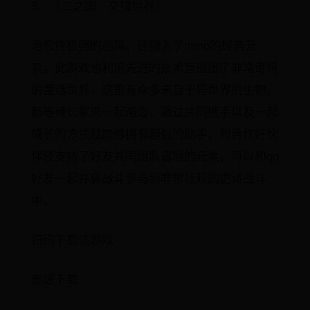
5、《二之国：交错世界》
治愈性极强的画风，还融入了mmo的经典元
素，此游戏也利用先进的技术营造出了非常奇特
的童话世界，这里有众多来自于异世界的生物，
都等待玩家来一起邂逅，通过共同携手以及一起
成长的方式就能够拥有超强的助手，和合作好伙
伴还支持了好友共同组队冒险的元素，可以和qq
好友一起并肩战斗参与到非常壮观的史诗战斗
中。
扫码下载该游戏
高速下载