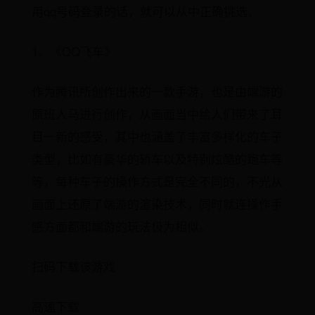
用qq号码登录的话，就可以从中正确挑选。
1、《QQ飞车》
作为腾讯所创作出来的一款手游，也是由端游的
原班人马进行创作，从画面当中给人们带来了耳
目一新的感受，其中也涵盖了丰富多样化的车子
类型，比如有豪华的轿车以及特别炫酷的跑车等
等，每种车子的操作方式是完全不同的，不光从
画面上还原了端游的渲染技术，同时就连操作手
感方面都和端游的玩法极为相似。
扫码下载该游戏
高速下载