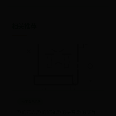
相关推荐
365下载手机版
㰷的意思,㰷的解释,㰷的拼音,㰷的部首