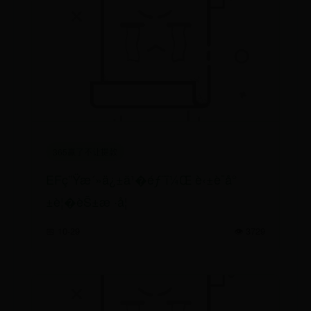
365赢了不让提款
EFç”Ÿæ´»ä¿±ä¹�éƒ¨ï¼Œ è‹±è¯­å°
±è¦�èŠ±æ ·å­¦
📅 10-29
👁️ 3729