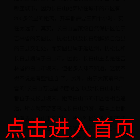
哪座城市，因为长白山距离所在城市的市区有
200多公里的距离，开车都需要三四个小时，实
在太远了。其实，长白山国家级自然保护区位于
吉林省的安图县、抚松县以及长白朝鲜族自治县
的三县交汇处，而安图县属于延边州，抚松县和
长白县则属于白山市。因此，长白山主要是在吉
林省的白山市境内，但很多人却不知道，这就不
得不说是有些“尴尬”了。另外，由于大家前来滑
雪的“长白山万达国际度假区”以及“长白山机场”
都位于抚松县境内，距离白山市的市区也相当遥
远，所以就算游客来过长白山旅游，基本上也都
点击进入首页
没有去过白山市的市区，所以难怪很多人都不知
道长白山主要在吉林省的哪座城市了。#五一嗨
玩季# #遇见山海# #云游风物之旅#