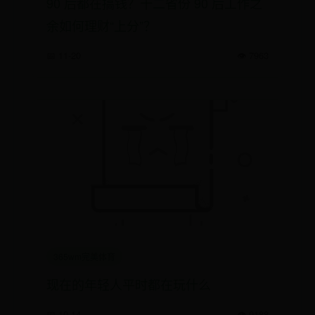
90 后都在搞钱？十二省份 90 后工作之
余如何理财“上分”？
📅 11-20
👁️ 7963
365wm完美体育
现在的年轻人平时都在玩什么
📅 10-14
👁️ 9188