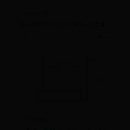
365赢了不让提款
檯字成语接龙词大全,包含檯字的成语
📅 09-07
👁️ 6806
365下载手机版