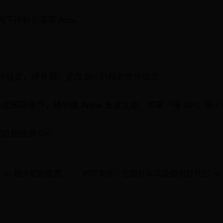
下捲動並選取 App。
使用設定，請參閱：更改 Siri 的輔助使用設定。
ne 上未如預期運作，請參閱 Apple 支援文章：如果「嘿 Siri」無法
啟和啟用 Siri
← 地头蛇的意思
#GF文件：它是什么以及如何打开它 →