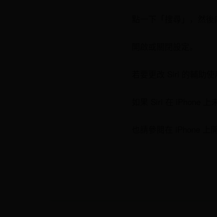
點一下「搜尋」，然後向
開啟或關閉設定。
若要更改 Siri 的輔助
如果 Siri 在 iPho
也請參閱在 iPhone 上開