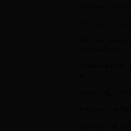
前往 iPhone 上的「設
點一下 Siri（或「Appl
掛斷「電話」和 Fac
使用 Siri 結束通話。
不經確認就傳送訊息：點
息。
在支援的耳機上，Sir
更改要在搜尋中顯示哪些 
前往 iPhone 上的「設