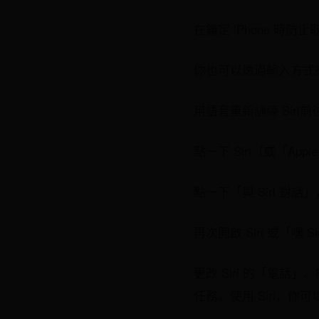
在鎖定 iPhone 時防止
你也可以透過輸入方式來
用語音重新訓練 Siri前往
點一下 Siri（或「Apple In
點一下「與 Siri 對
再次開啟 Siri 或「嘿
更改 Siri 的「電話」
任務。使用 Siri，