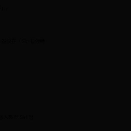
幕」。
然後在「Siri 暫停時
入來與 Siri 對