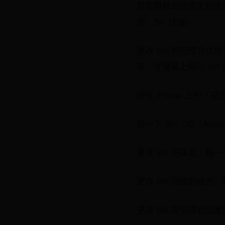
若要瞭解如何設定和使用 
閱：Siri 建議。
更改 Siri 的回應方式你
音、在螢幕上顯示 Si
前往 iPhone 上的「設
點一下 Siri（或「Appl
更改 Siri 的聲音
更改 Siri 回應的
更改 Siri 提供語音