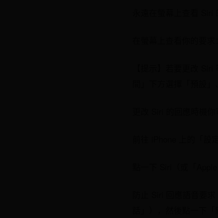
永遠在螢幕上查看 Siri
在螢幕上查看你的要求：
【提示】若要更改 Sir
間」下方選擇「預設」
更改 Siri 的回應時機
前往 iPhone 上的「設
點一下 Siri（或「Appl
防止 Siri 回應語音要求
話」），然後點一下「