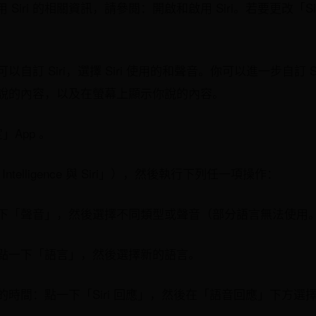
Siri 的相關資訊，請參閱：開啟和啟用 Siri。若要更改「S
可以自訂 Siri，選擇 Siri 使用的和聲音。你可以進一步自訂 Sir
ri 說的內容，以及在螢幕上顯示你說的內容。
定」App 。
e Intelligence 與 Siri」），然後執行下列任一項操作：
：點一下「聲音」，然後選擇不同類型或聲音（部分語言無法使用
語言：點一下「語言」，然後選擇新的語言。
回應的時間：點一下「Siri 回應」，然後在「語音回應」下方選