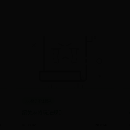
365赢了不让提款
韶关麻将玩法规则
0
📅 08-02
👁️ 3142