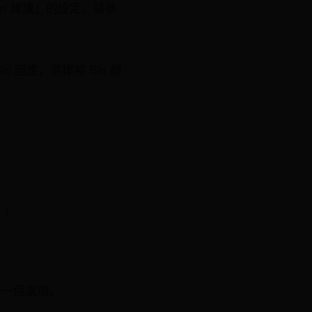
iri 建議」的設定，請參
i 回應，選擇將 Siri 靜
。）
擇一個選項。