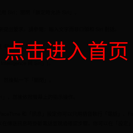
取用 Siri：關閉「鎖定時允許 Siri」。
提出要求。請參閱：輸入文字而非口頭和 Siri 對話。
点击进入首页
 iPhone 上的「設定」App 。
telligence 與 Siri」)。
話」，然後點一下「關閉」。
 Siri」，然後依照螢幕上的指示操作。
、FaceTime 和「訊息」設定你可以只用語音執行「電話」、Fa
你可以在傳送訊息時掛斷電話並跳過確認步驟。你可以在「設定